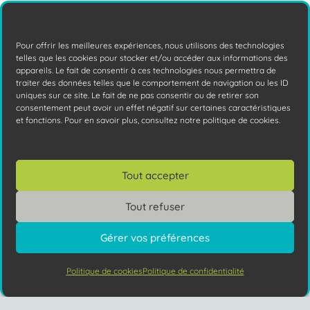
équipements informatiques, un cruel
dilemme se pose à vous : acheter ou louer
Pour offrir les meilleures expériences, nous utilisons des technologies
Lire la suite
telles que les cookies pour stocker et/ou accéder aux informations des
appareils. Le fait de consentir à ces technologies nous permettra de
traiter des données telles que le comportement de navigation ou les ID
uniques sur ce site. Le fait de ne pas consentir ou de retirer son
consentement peut avoir un effet négatif sur certaines caractéristiques
et fonctions. Pour en savoir plus, consultez notre politique de cookies.
Tout accepter
Tout refuser
Gérer vos préférences
Virtualiser vos serveurs : quelle utilité
Politique de cookies
Politique de confidentialité
Vous avez des questions ?
?
La virtualisation des serveurs : qu’est-ce
keyboard_arrow_up