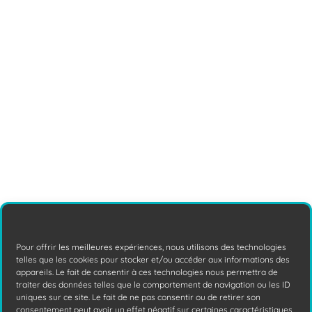
Cybersécurité : EDR XDR MDR et SOC
quelles différences ?
EDR, XDR, MDR, SOC... Sous ces acronymes
se cachent en fait des solutions de
cybersécurité bien plus puissantes que le
Lire la suite
Pour offrir les meilleures expériences, nous utilisons des technologies
telles que les cookies pour stocker et/ou accéder aux informations des
appareils. Le fait de consentir à ces technologies nous permettra de
traiter des données telles que le comportement de navigation ou les ID
uniques sur ce site. Le fait de ne pas consentir ou de retirer son
AXIS SOLUTIONS
consentement peut avoir un effet négatif sur certaines caractéristiques