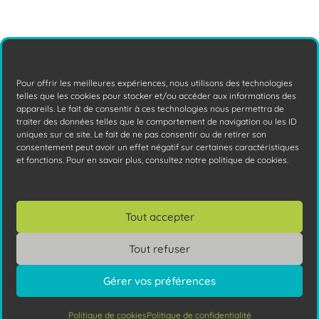
La maintenance de votre site web est une
opération absolument indispensable pour
qu'il reste en bonne santé. Aujourd'hui
nous vous
Lire la suite
Pour offrir les meilleures expériences, nous utilisons des technologies
telles que les cookies pour stocker et/ou accéder aux informations des
appareils. Le fait de consentir à ces technologies nous permettra de
traiter des données telles que le comportement de navigation ou les ID
uniques sur ce site. Le fait de ne pas consentir ou de retirer son
consentement peut avoir un effet négatif sur certaines caractéristiques
et fonctions. Pour en savoir plus, consultez notre politique de cookies.
Tout accepter
Tout refuser
Gérer vos préférences
Catfishing : vous protéger des
imposteurs en ligne
Politique de cookies
Politique de confidentialité