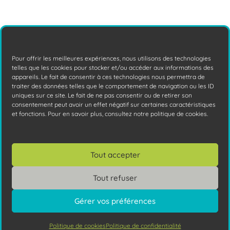
Pour offrir les meilleures expériences, nous utilisons des technologies
telles que les cookies pour stocker et/ou accéder aux informations des
appareils. Le fait de consentir à ces technologies nous permettra de
traiter des données telles que le comportement de navigation ou les ID
uniques sur ce site. Le fait de ne pas consentir ou de retirer son
consentement peut avoir un effet négatif sur certaines caractéristiques
et fonctions. Pour en savoir plus, consultez notre politique de cookies.
Comprendre le cycle de vie de votre
parc informatique
Tout accepter
Serveurs, PC, périphériques : quand faut-il
vraiment renouveler votre équipement ?
Tout refuser
Nous vous donnons les clés pour anticiper
l’obsolescence de
Lire la suite
Gérer vos préférences
Politique de cookies
Politique de confidentialité