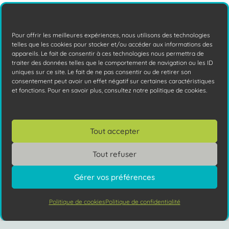
Pour offrir les meilleures expériences, nous utilisons des technologies
telles que les cookies pour stocker et/ou accéder aux informations des
appareils. Le fait de consentir à ces technologies nous permettra de
traiter des données telles que le comportement de navigation ou les ID
uniques sur ce site. Le fait de ne pas consentir ou de retirer son
consentement peut avoir un effet négatif sur certaines caractéristiques
et fonctions. Pour en savoir plus, consultez notre politique de cookies.
La Bande Passante : qu’est-ce que
Tout accepter
c’est et à quoi ça sert ?
Tout refuser
Vous avez probablement expérimenté
cette situation : une visio qui subit des
Gérer vos préférences
coupures, parce que l'un de vos collègues
télécharge
Lire la suite
Politique de cookies
Politique de confidentialité
Vous avez des questions ?
keyboard_arrow_up