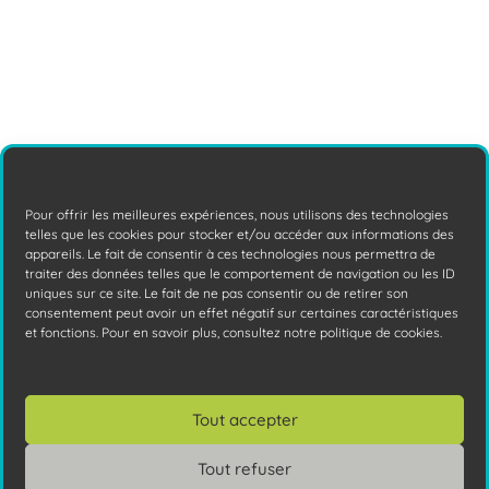
Fuite de données personnelles : que
faire pour vous protéger ?
Depuis la fin d'année 2024, les fuites de
données personnelles explosent et
constituent un superbe vivier de cibles
Pour offrir les meilleures expériences, nous utilisons des technologies
telles que les cookies pour stocker et/ou accéder aux informations des
pour les
Lire la suite
appareils. Le fait de consentir à ces technologies nous permettra de
traiter des données telles que le comportement de navigation ou les ID
uniques sur ce site. Le fait de ne pas consentir ou de retirer son
consentement peut avoir un effet négatif sur certaines caractéristiques
et fonctions. Pour en savoir plus, consultez notre politique de cookies.
Tout accepter
Tout refuser