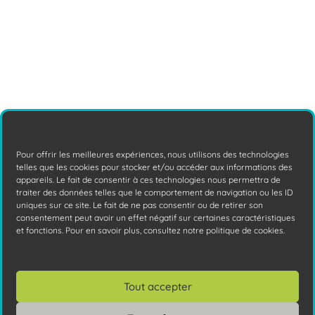
mystérieuse, cette "adresse postale"
numérique joue
Lire la suite
Pour offrir les meilleures expériences, nous utilisons des technologies
telles que les cookies pour stocker et/ou accéder aux informations des
appareils. Le fait de consentir à ces technologies nous permettra de
traiter des données telles que le comportement de navigation ou les ID
uniques sur ce site. Le fait de ne pas consentir ou de retirer son
consentement peut avoir un effet négatif sur certaines caractéristiques
et fonctions. Pour en savoir plus, consultez notre politique de cookies.
Cybersécurité : EDR XDR MDR et SOC
quelles différences ?
EDR, XDR, MDR, SOC... Sous ces acronymes
Tout accepter
se cachent en fait des solutions de