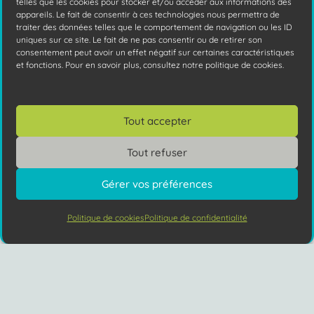
telles que les cookies pour stocker et/ou accéder aux informations des
Découvrez comment les pirates utilisent
appareils. Le fait de consentir à ces technologies nous permettra de
l'ingénierie sociale dans leurs
traiter des données telles que le comportement de navigation ou les ID
uniques sur ce site. Le fait de ne pas consentir ou de retirer son
cyberattaques pour mieux vous piéger et
consentement peut avoir un effet négatif sur certaines caractéristiques
apprenez à déjouer leurs plans
Lire la
et fonctions. Pour en savoir plus, consultez notre politique de cookies.
suite
Tout accepter
Tout refuser
Gérer vos préférences
Politique de cookies
Politique de confidentialité
Vous avez des questions ?
keyboard_arrow_up
Quel type de sauvegarde choisir pour