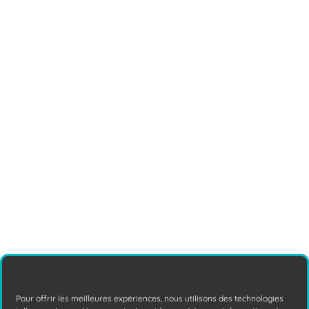
En termes de cybersécurité, 2024 risque
d'être mouvementée (conflits
géopolitiques, JO de Paris, développement
fulgurant de l'IA). Soyez donc prêts
Lire la
suite
Cyberattaques & Ingénierie sociale
Pour offrir les meilleures expériences, nous utilisons des technologies