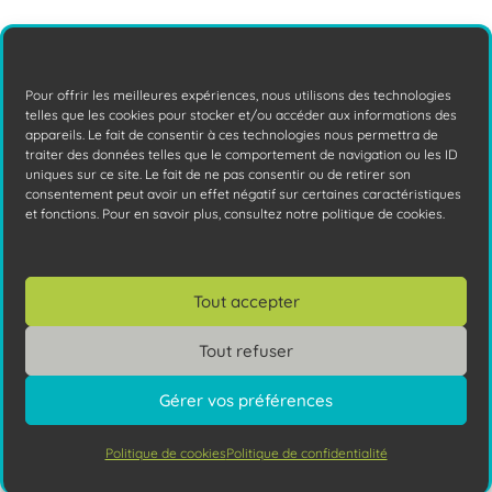
Quel type de sauvegarde choisir pour
mon entreprise ?
Pour offrir les meilleures expériences, nous utilisons des technologies
telles que les cookies pour stocker et/ou accéder aux informations des
Dans cet article, nous vous présentons les
appareils. Le fait de consentir à ces technologies nous permettra de
traiter des données telles que le comportement de navigation ou les ID
principaux types de sauvegardes qui
uniques sur ce site. Le fait de ne pas consentir ou de retirer son
s'offrent à vous, pour protéger vos
consentement peut avoir un effet négatif sur certaines caractéristiques
et fonctions. Pour en savoir plus, consultez notre politique de cookies.
données tout
Lire la suite
Tout accepter
Tout refuser
Gérer vos préférences
Politique de cookies
Politique de confidentialité
Vous avez des questions ?