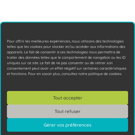
Pour offrir les meilleures expériences, nous utilisons des technologies
telles que les cookies pour stocker et/ou accéder aux informations des
appareils. Le fait de consentir à ces technologies nous permettra de
traiter des données telles que le comportement de navigation ou les ID
uniques sur ce site. Le fait de ne pas consentir ou de retirer son
consentement peut avoir un effet négatif sur certaines caractéristiques
et fonctions. Pour en savoir plus, consultez notre politique de cookies.
Qu’est-ce qu’un hacker ?
Tout accepter
Saviez-vous qu'il existe différents types de
hackers ? Avec des motivations et une
Tout refuser
éthique bien spécifique, selon les buts
Gérer vos préférences
qu'ils
Lire la suite