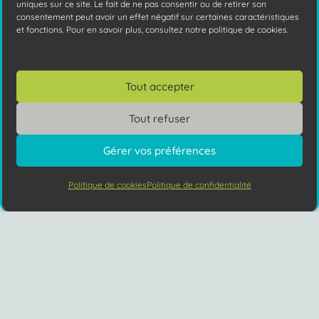
uniques sur ce site. Le fait de ne pas consentir ou de retirer son
consentement peut avoir un effet négatif sur certaines caractéristiques
et fonctions. Pour en savoir plus, consultez notre politique de cookies.
Tout accepter
Le Quishing : savoir le reconnaître et
Tout refuser
s’en protéger
Gérer vos préférences
Vous connaissez le Quishing ? Cousin
éloigné du phishing, les pirates s'appuient
Politique de cookies
Politique de confidentialité
Vous avez des questions ?
sur les même ressorts pour vous piéger.
Mais
Lire la suite
keyboard_arrow_up