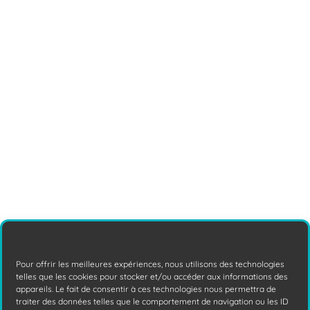
10 mythes informatiques
complètement faux
Pour bien utiliser votre matériel
informatique et savoir le protéger contre
les cyber menaces, il vaut mieux être bien
informés.
Lire la suite
Pour offrir les meilleures expériences, nous utilisons des technologies
telles que les cookies pour stocker et/ou accéder aux informations des
appareils. Le fait de consentir à ces technologies nous permettra de
traiter des données telles que le comportement de navigation ou les ID