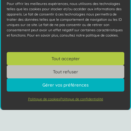
Pour offrir les meilleures expériences, nous utilisons des technologies
telles que les cookies pour stocker et/ou accéder aux informations des
appareils. Le fait de consentir à ces technologies nous permettra de
traiter des données telles que le comportement de navigation ou les ID
uniques sur ce site. Le fait de ne pas consentir ou de retirer son
consentement peut avoir un effet négatif sur certaines caractéristiques
et fonctions. Pour en savoir plus, consultez notre politique de cookies.
Tout accepter
Tout refuser
Gérer vos préférences
CMS ou Site sur mesure : lequel
choisir pour votre projet web ?
Politique de cookies
Politique de confidentialité
Vous avez des questions ?
Gagnez du temps pour votre futur projet
web, consultez notre comparatif détaillé
keyboard_arrow_up
des avantages et limites des deux
solutions les
Lire la suite