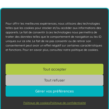
Les 5 qualités indispensables d’un site
web réussi
Est-ce que votre site internet possède les
Pour offrir les meilleures expériences, nous utilisons des technologies
qualités requises pour convertir vos
telles que les cookies pour stocker et/ou accéder aux informations des
appareils. Le fait de consentir à ces technologies nous permettra de
visiteurs en clients ? Découvrez le avec
traiter des données telles que le comportement de navigation ou les ID
cet
Lire la suite
uniques sur ce site. Le fait de ne pas consentir ou de retirer son
consentement peut avoir un effet négatif sur certaines caractéristiques
et fonctions. Pour en savoir plus, consultez notre politique de cookies.
Tout accepter
Tout refuser
Gérer vos préférences
Politique de cookies
Politique de confidentialité
Vous avez des questions ?